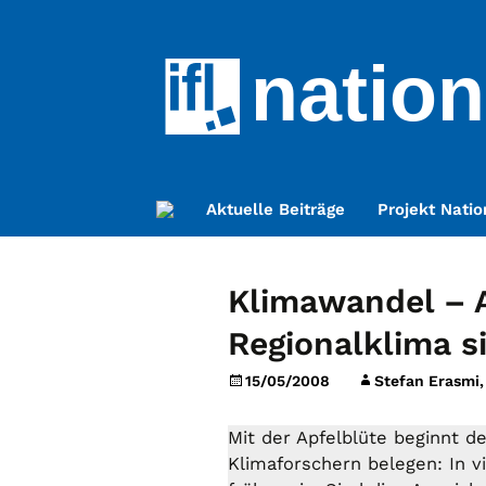
nation
Zum
Aktuelle Beiträge
Projekt Natio
Inhalt
springen
Klimawandel – 
Regionalklima s
15/05/2008
Stefan Erasmi,
Mit der Apfelblüte beginnt de
Klimaforschern belegen: In v