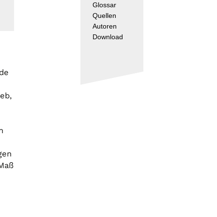
Glossar
Quellen
Autoren
Download
nde
eb,
n
gen
 Maß