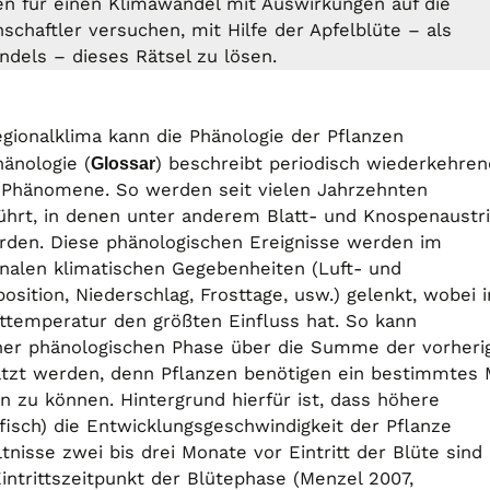
hen für einen Klimawandel mit Auswirkungen auf die
schaftler versuchen, mit Hilfe der Apfelblüte – als
dels – dieses Rätsel zu lösen.
egionalklima kann die Phänologie der Pflanzen
änologie (
Glossar
) beschreibt periodisch wiederkehre
) Phänomene. So werden seit vielen Jahrzehnten
ührt, in denen unter anderem Blatt- und Knospenaustri
werden. Diese phänologischen Ereignisse werden im
onalen klimatischen Gegebenheiten (Luft- und
ition, Niederschlag, Frosttage, usw.) gelenkt, wobei i
fttemperatur den größten Einfluss hat. So kann
iner phänologischen Phase über die Summe der vorheri
tzt werden, denn Pflanzen benötigen ein bestimmtes
n zu können. Hintergrund hierfür ist, dass höhere
isch) die Entwicklungsgeschwindigkeit der Pflanze
tnisse zwei bis drei Monate vor Eintritt der Blüte sind
intrittszeitpunkt der Blütephase (Menzel 2007,