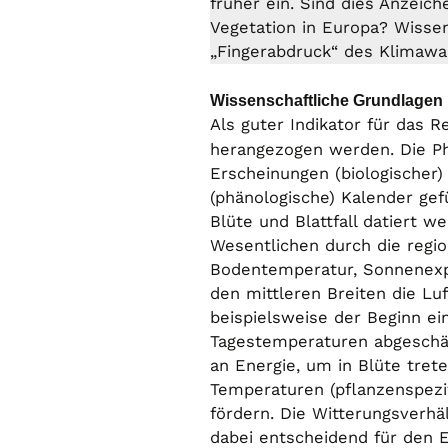
früher ein. Sind dies Anzeic
Vegetation in Europa? Wissen
„Fingerabdruck“ des Klimawan
Wissenschaftliche Grundlagen
Als guter Indikator für das R
herangezogen werden. Die Ph
Erscheinungen (biologischer
(phänologische) Kalender gef
Blüte und Blattfall datiert 
Wesentlichen durch die regi
Bodentemperatur, Sonnenexpos
den mittleren Breiten die Lu
beispielsweise der Beginn e
Tagestemperaturen abgeschä
an Energie, um in Blüte trete
Temperaturen (pflanzenspezif
fördern. Die Witterungsverhäl
dabei entscheidend für den E