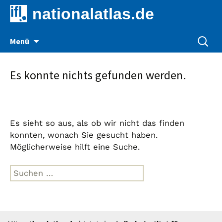
nationalatlas.de
Zum
Suche
Menü
Inhalt
nach:
springen
Es konnte nichts gefunden werden.
Es sieht so aus, als ob wir nicht das finden
konnten, wonach Sie gesucht haben.
Möglicherweise hilft eine Suche.
Suche
nach: