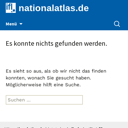
nationalatlas.de
Zum
Suche
Menü
Inhalt
nach:
springen
Es konnte nichts gefunden werden.
Es sieht so aus, als ob wir nicht das finden
konnten, wonach Sie gesucht haben.
Möglicherweise hilft eine Suche.
Suche
nach: