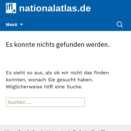
nationalatlas.de
Zum
Suche
Menü
Inhalt
nach:
springen
Es konnte nichts gefunden werden.
Es sieht so aus, als ob wir nicht das finden
konnten, wonach Sie gesucht haben.
Möglicherweise hilft eine Suche.
Suche
nach: