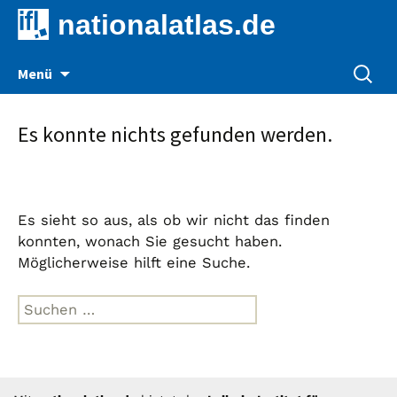
nationalatlas.de
Zum
Suche
Menü
Inhalt
nach:
springen
Es konnte nichts gefunden werden.
Es sieht so aus, als ob wir nicht das finden
konnten, wonach Sie gesucht haben.
Möglicherweise hilft eine Suche.
Suche
nach: