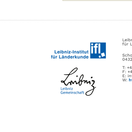
nach:
Leib
für 
Scho
0432
T: +
F: +
E: in
W:
h