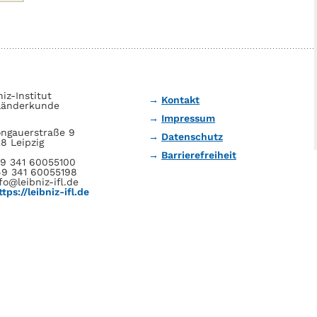
niz-Institut
Kontakt
Länderkunde
Impressum
ngauerstraße 9
Datenschutz
8 Leipzig
Barrierefreiheit
49 341 60055100
49 341 60055198
fo@leibniz-ifl.de
ttps://leibniz-ifl.de