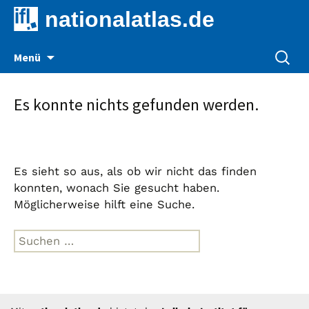
nationalatlas.de
Zum
Suche
Menü
Inhalt
nach:
springen
Es konnte nichts gefunden werden.
Es sieht so aus, als ob wir nicht das finden
konnten, wonach Sie gesucht haben.
Möglicherweise hilft eine Suche.
Suche
nach: