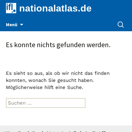
nationalatlas.de
Zum
Suche
Menü
Inhalt
nach:
springen
Es konnte nichts gefunden werden.
Es sieht so aus, als ob wir nicht das finden
konnten, wonach Sie gesucht haben.
Möglicherweise hilft eine Suche.
Suche
nach: