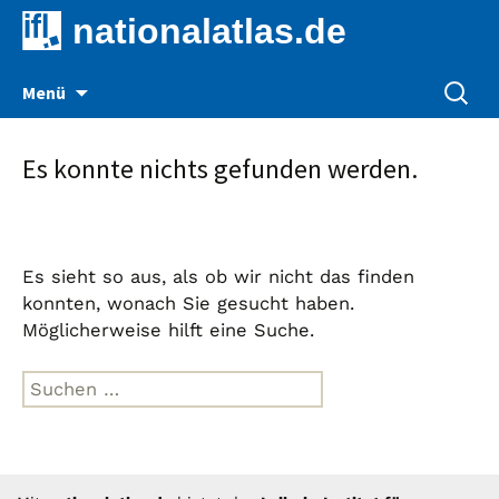
nationalatlas.de
Zum
Suche
Menü
Inhalt
nach:
springen
Es konnte nichts gefunden werden.
Es sieht so aus, als ob wir nicht das finden
konnten, wonach Sie gesucht haben.
Möglicherweise hilft eine Suche.
Suche
nach: