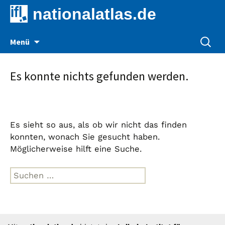
nationalatlas.de
Zum
Suche
Menü
Inhalt
nach:
springen
Es konnte nichts gefunden werden.
Es sieht so aus, als ob wir nicht das finden
konnten, wonach Sie gesucht haben.
Möglicherweise hilft eine Suche.
Suche
nach: