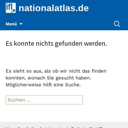
nationalatlas.de
Zum
Suche
Menü
Inhalt
nach:
springen
Es konnte nichts gefunden werden.
Es sieht so aus, als ob wir nicht das finden
konnten, wonach Sie gesucht haben.
Möglicherweise hilft eine Suche.
Suche
nach: