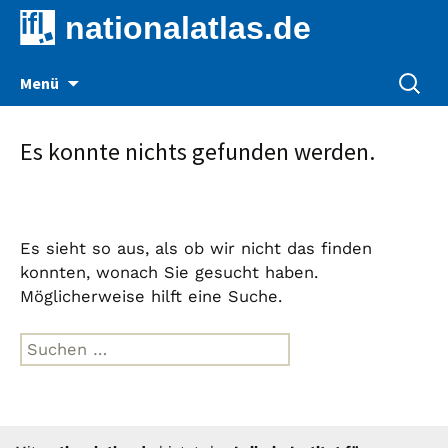
nationalatlas.de
Zum
Suche
Menü
Inhalt
nach:
springen
Es konnte nichts gefunden werden.
Es sieht so aus, als ob wir nicht das finden
konnten, wonach Sie gesucht haben.
Möglicherweise hilft eine Suche.
Suche
nach: