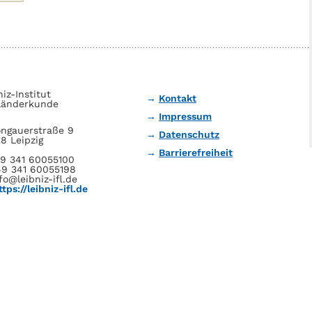
niz-Institut
Kontakt
Länderkunde
Impressum
ngauerstraße 9
Datenschutz
8 Leipzig
Barrierefreiheit
49 341 60055100
49 341 60055198
fo@leibniz-ifl.de
ttps://leibniz-ifl.de