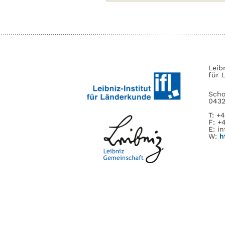
nach:
Leib
für 
Scho
0432
T: +
F: +
E: in
W:
h