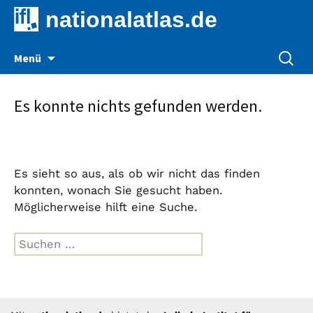
nationalatlas.de
Zum
Suche
Menü
Inhalt
nach:
springen
Es konnte nichts gefunden werden.
Es sieht so aus, als ob wir nicht das finden
konnten, wonach Sie gesucht haben.
Möglicherweise hilft eine Suche.
Suche
nach: