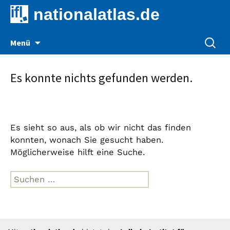
nationalatlas.de
Zum
Suche
Menü
Inhalt
nach:
springen
Es konnte nichts gefunden werden.
Es sieht so aus, als ob wir nicht das finden
konnten, wonach Sie gesucht haben.
Möglicherweise hilft eine Suche.
Suche
nach: