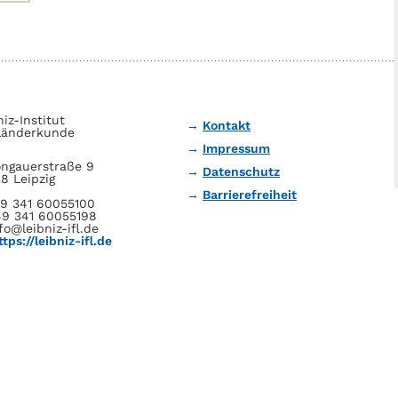
niz-Institut
Kontakt
Länderkunde
Impressum
ngauerstraße 9
Datenschutz
8 Leipzig
Barrierefreiheit
49 341 60055100
49 341 60055198
fo@leibniz-ifl.de
ttps://leibniz-ifl.de