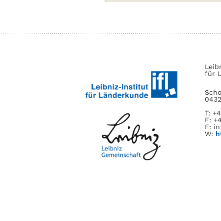
nach:
Leib
für 
Scho
0432
T: +
F: +
E: in
W:
h