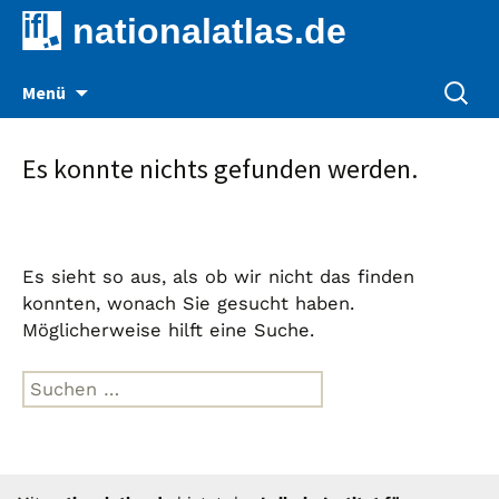
nationalatlas.de
Zum
Suche
Menü
Inhalt
nach:
springen
Es konnte nichts gefunden werden.
Es sieht so aus, als ob wir nicht das finden
konnten, wonach Sie gesucht haben.
Möglicherweise hilft eine Suche.
Suche
nach: