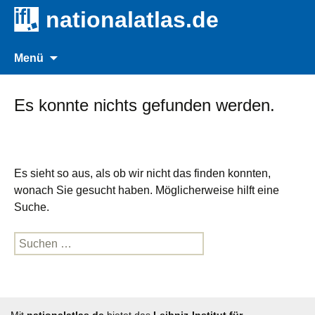
nationalatlas.de
Zum
Suche
Menü
Inhalt
nach:
springen
Es konnte nichts gefunden werden.
Es sieht so aus, als ob wir nicht das finden konnten,
wonach Sie gesucht haben. Möglicherweise hilft eine
Suche.
Suche
nach: