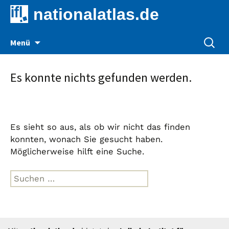
nationalatlas.de
Zum
Suche
Menü
Inhalt
nach:
springen
Es konnte nichts gefunden werden.
Es sieht so aus, als ob wir nicht das finden
konnten, wonach Sie gesucht haben.
Möglicherweise hilft eine Suche.
Suche
nach: