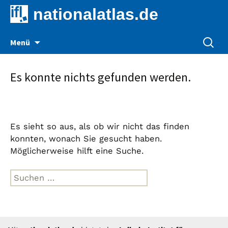
nationalatlas.de
Zum
Suche
Menü
Inhalt
nach:
springen
Es konnte nichts gefunden werden.
Es sieht so aus, als ob wir nicht das finden
konnten, wonach Sie gesucht haben.
Möglicherweise hilft eine Suche.
Suche
nach: