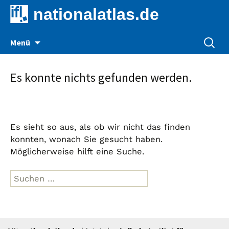
nationalatlas.de
Zum
Suche
Menü
Inhalt
nach:
springen
Es konnte nichts gefunden werden.
Es sieht so aus, als ob wir nicht das finden
konnten, wonach Sie gesucht haben.
Möglicherweise hilft eine Suche.
Suche
nach: