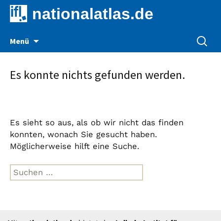
nationalatlas.de
Zum
Suche
Menü
Inhalt
nach:
springen
Es konnte nichts gefunden werden.
Es sieht so aus, als ob wir nicht das finden
konnten, wonach Sie gesucht haben.
Möglicherweise hilft eine Suche.
Suche
nach: