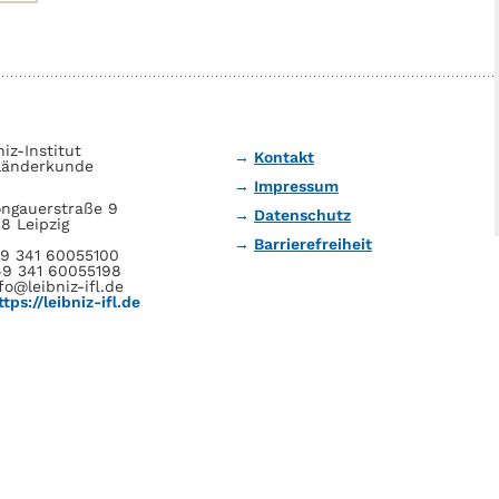
niz-Institut
Kontakt
Länderkunde
Impressum
ngauerstraße 9
Datenschutz
8 Leipzig
Barrierefreiheit
49 341 60055100
49 341 60055198
fo@leibniz-ifl.de
ttps://leibniz-ifl.de