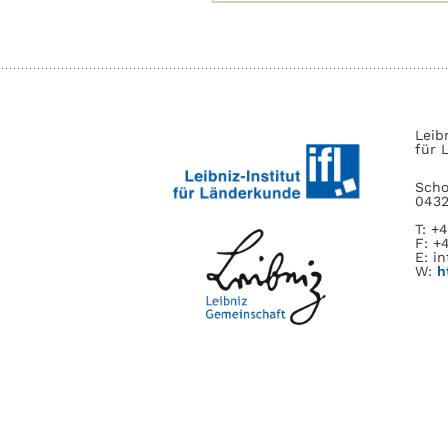
nach:
Leib
für 
Scho
0432
T: +
F: +
E: in
W:
h