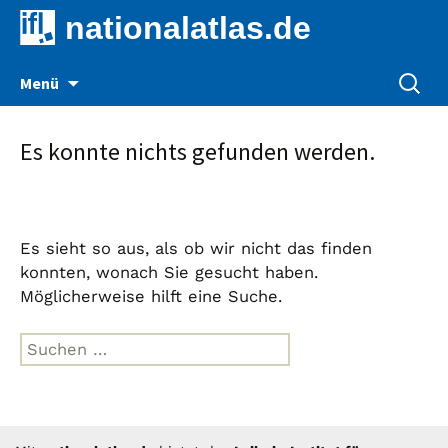
nationalatlas.de
Zum
Suche
Menü
Inhalt
nach:
springen
Es konnte nichts gefunden werden.
Es sieht so aus, als ob wir nicht das finden
konnten, wonach Sie gesucht haben.
Möglicherweise hilft eine Suche.
Suche
nach: