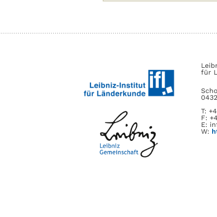
nach:
Leib
für 
Scho
0432
T: +
F: +
E: in
W:
h