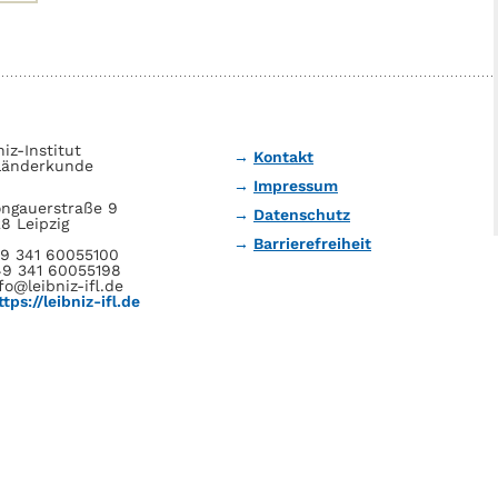
niz-Institut
Kontakt
Länderkunde
Impressum
ngauerstraße 9
Datenschutz
8 Leipzig
Barrierefreiheit
49 341 60055100
49 341 60055198
fo@leibniz-ifl.de
ttps://leibniz-ifl.de