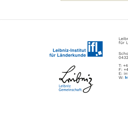
nach:
Leib
für 
Scho
0432
T: +
F: +
E: in
W:
h