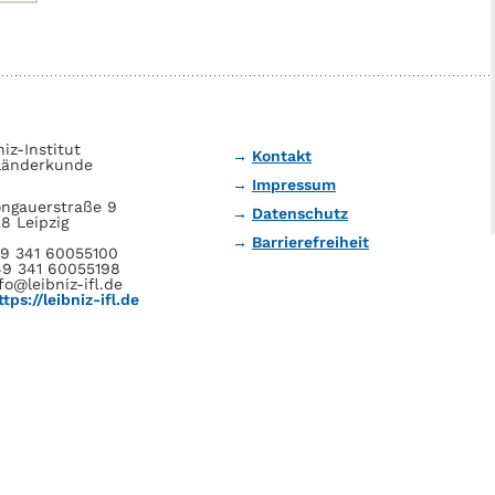
niz-Institut
Kontakt
Länderkunde
Impressum
ngauerstraße 9
Datenschutz
8 Leipzig
Barrierefreiheit
49 341 60055100
49 341 60055198
fo@leibniz-ifl.de
ttps://leibniz-ifl.de