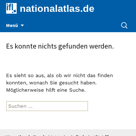
nationalatlas.de
Zum
Suche
Menü
Inhalt
nach:
springen
Es konnte nichts gefunden werden.
Es sieht so aus, als ob wir nicht das finden
konnten, wonach Sie gesucht haben.
Möglicherweise hilft eine Suche.
Suche
nach: