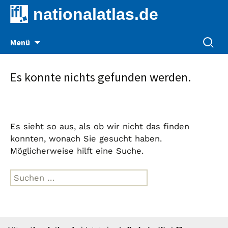
nationalatlas.de
Zum
Suche
Menü
Inhalt
nach:
springen
Es konnte nichts gefunden werden.
Es sieht so aus, als ob wir nicht das finden
konnten, wonach Sie gesucht haben.
Möglicherweise hilft eine Suche.
Suche
nach: