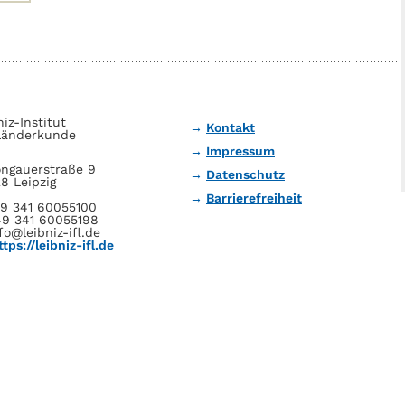
niz-Institut
Kontakt
Länderkunde
Impressum
ngauerstraße 9
Datenschutz
8 Leipzig
Barrierefreiheit
49 341 60055100
49 341 60055198
fo@leibniz-ifl.de
ttps://leibniz-ifl.de