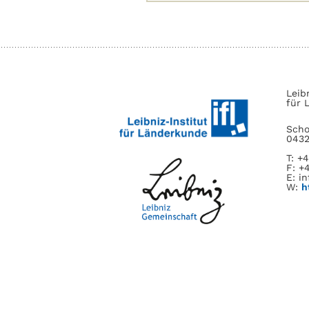
nach:
Leib
für 
Scho
0432
T: +
F: +
E: in
W:
h