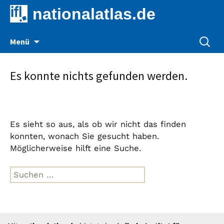
nationalatlas.de
Zum
Suche
Menü
Inhalt
nach:
springen
Es konnte nichts gefunden werden.
Es sieht so aus, als ob wir nicht das finden
konnten, wonach Sie gesucht haben.
Möglicherweise hilft eine Suche.
Suche
nach: