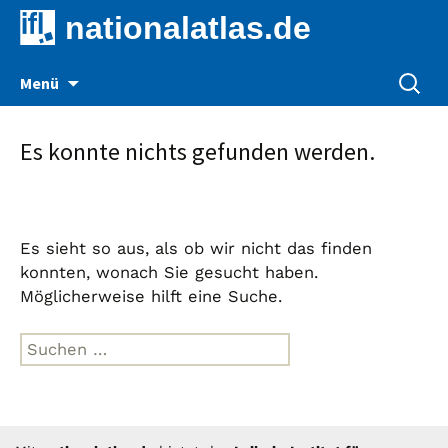
nationalatlas.de
Zum
Suche
Menü
Inhalt
nach:
springen
Es konnte nichts gefunden werden.
Es sieht so aus, als ob wir nicht das finden
konnten, wonach Sie gesucht haben.
Möglicherweise hilft eine Suche.
Suche
nach: