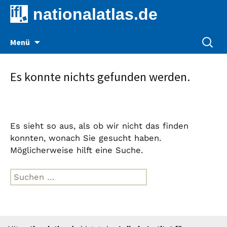
nationalatlas.de
Zum
Suche
Menü
Inhalt
nach:
springen
Es konnte nichts gefunden werden.
Es sieht so aus, als ob wir nicht das finden
konnten, wonach Sie gesucht haben.
Möglicherweise hilft eine Suche.
Suche
nach: