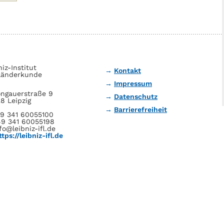
niz-Institut
Kontakt
Länderkunde
Impressum
ngauerstraße 9
Datenschutz
8 Leipzig
Barrierefreiheit
49 341 60055100
49 341 60055198
fo@leibniz-ifl.de
ttps://leibniz-ifl.de