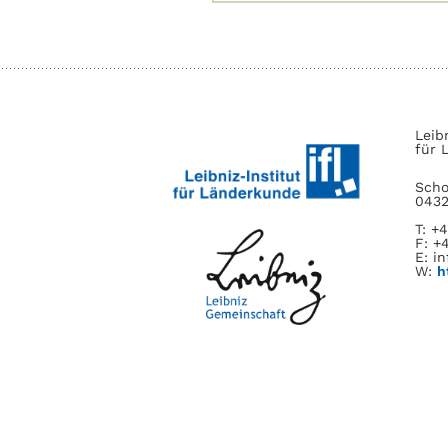
nach:
Leib
für 
Scho
0432
T: +
F: +
E: in
W:
h