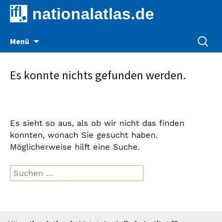
nationalatlas.de
Zum
Suche
Menü
Inhalt
nach:
springen
Es konnte nichts gefunden werden.
Es sieht so aus, als ob wir nicht das finden
konnten, wonach Sie gesucht haben.
Möglicherweise hilft eine Suche.
Suche
nach: