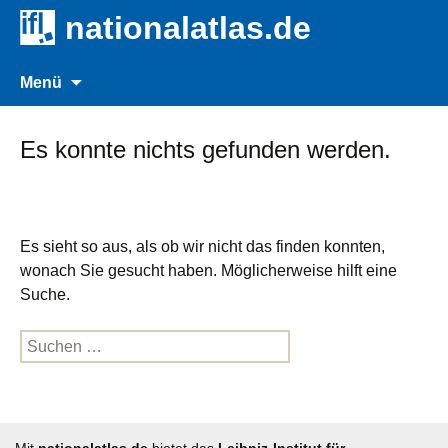
nationalatlas.de
Zum
Suche
Menü
Inhalt
nach:
springen
Es konnte nichts gefunden werden.
Es sieht so aus, als ob wir nicht das finden konnten,
wonach Sie gesucht haben. Möglicherweise hilft eine
Suche.
Suche
nach: