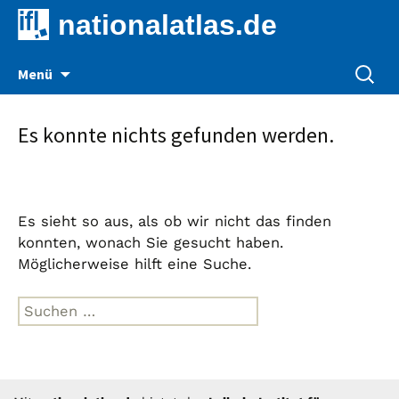
nationalatlas.de
Zum
Suche
Menü
Inhalt
nach:
springen
Es konnte nichts gefunden werden.
Es sieht so aus, als ob wir nicht das finden
konnten, wonach Sie gesucht haben.
Möglicherweise hilft eine Suche.
Suche
nach: