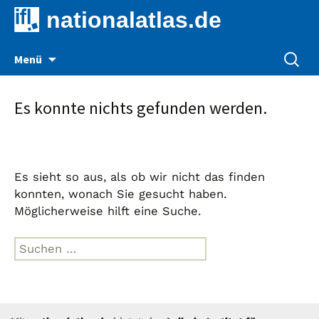
nationalatlas.de
Zum
Suche
Menü
Inhalt
nach:
springen
Es konnte nichts gefunden werden.
Es sieht so aus, als ob wir nicht das finden
konnten, wonach Sie gesucht haben.
Möglicherweise hilft eine Suche.
Suche
nach: