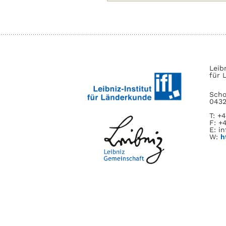
nach:
Leib
für 
Scho
0432
T: +
F: +
E: in
W:
h