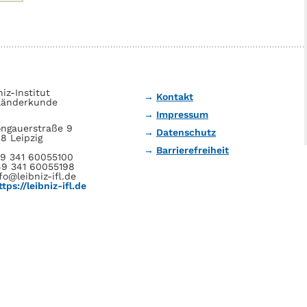
niz-Institut
Kontakt
Länderkunde
Impressum
ngauerstraße 9
Datenschutz
8 Leipzig
Barrierefreiheit
49 341 60055100
49 341 60055198
fo@leibniz-ifl.de
ttps://leibniz-ifl.de