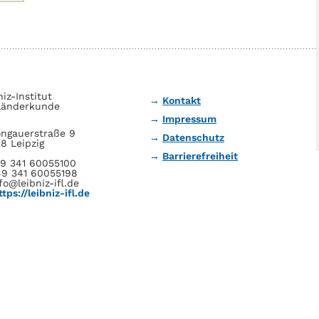
niz-Institut
Kontakt
Länderkunde
Impressum
ngauerstraße 9
Datenschutz
8 Leipzig
Barrierefreiheit
49 341 60055100
49 341 60055198
fo@leibniz-ifl.de
ttps://leibniz-ifl.de