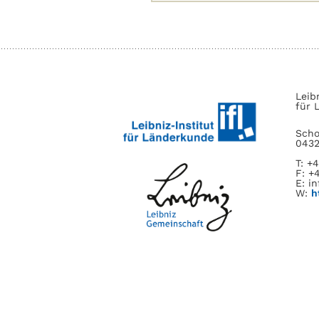
nach:
Leib
für 
Scho
0432
T: +
F: +
E: in
W:
h