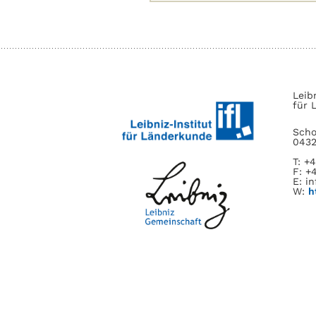
nach:
Leib
für 
Scho
0432
T: +
F: +
E: in
W:
h