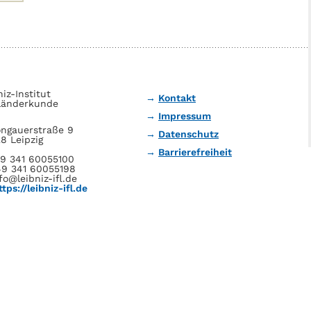
niz-Institut
Kontakt
Länderkunde
Impressum
ngauerstraße 9
Datenschutz
8 Leipzig
Barrierefreiheit
49 341 60055100
49 341 60055198
fo@leibniz-ifl.de
ttps://leibniz-ifl.de