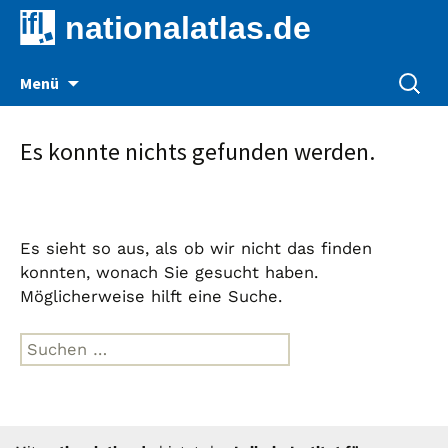
nationalatlas.de
Zum
Suche
Menü
Inhalt
nach:
springen
Es konnte nichts gefunden werden.
Es sieht so aus, als ob wir nicht das finden
konnten, wonach Sie gesucht haben.
Möglicherweise hilft eine Suche.
Suche
nach: