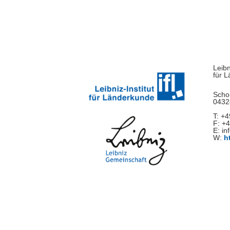
nach:
Leibn
für 
Scho
0432
T: +
F: +
E: in
W:
h