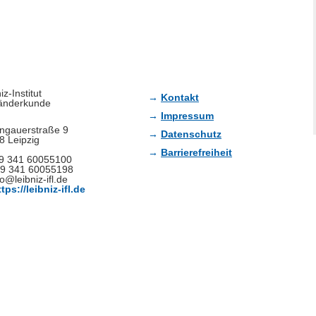
iz-Institut
Kontakt
Länderkunde
Impressum
ngauerstraße 9
Datenschutz
8 Leipzig
Barrierefreiheit
49 341 60055100
49 341 60055198
fo@leibniz-ifl.de
ttps://leibniz-ifl.de