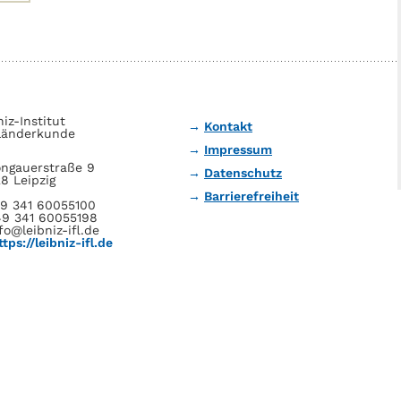
niz-Institut
Kontakt
Länderkunde
Impressum
ngauerstraße 9
Datenschutz
8 Leipzig
Barrierefreiheit
49 341 60055100
49 341 60055198
fo@leibniz-ifl.de
ttps://leibniz-ifl.de