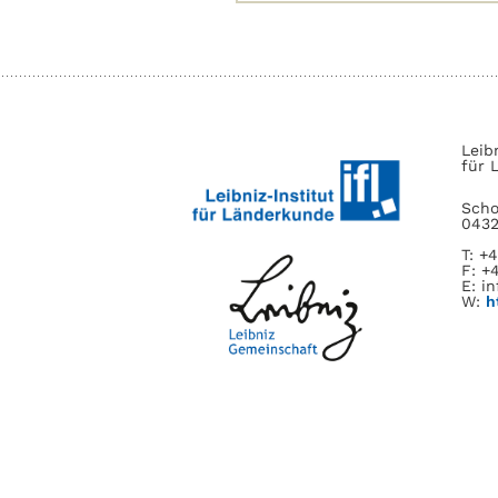
nach:
Leib
für 
Scho
0432
T: +
F: +
E: in
W:
h