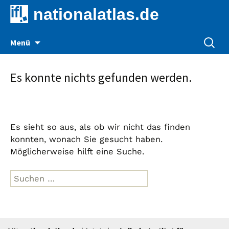
nationalatlas.de
Zum
Suche
Menü
Inhalt
nach:
springen
Es konnte nichts gefunden werden.
Es sieht so aus, als ob wir nicht das finden
konnten, wonach Sie gesucht haben.
Möglicherweise hilft eine Suche.
Suche
nach: