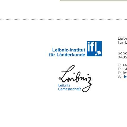
nach:
Leib
für 
Scho
0432
T: +
F: +
E: in
W:
h