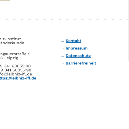
niz-Institut
Kontakt
Länderkunde
Impressum
ngauerstraße 9
Datenschutz
8 Leipzig
Barrierefreiheit
49 341 60055100
49 341 60055198
fo@leibniz-ifl.de
ttps://leibniz-ifl.de