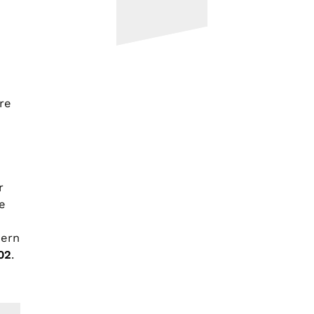
re
r
e
dern
02
.