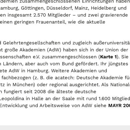
Akademien zusammengeschlossenen Einrichtungen haben
, Hamburg, Göttingen, Düsseldorf, Mainz, Heidelberg und
n insgesamt 2.570 Mitglieder – und zwei gravierende
inen geringen Frauenanteil, wie die aktuelle
 Gelehrtengesellschaften und zugleich außeruniversitä
ht große Akademien (AdW) haben sich in der Union der
ssenschaften e.V. zusammengeschlossen (
Karte 1
). Sie
Ländern, aber auch vom Bund gefördert. Ihr jüngstes
ndete AdW in Hamburg. Weitere Akademien und
 fachbezogen (z. B. die acatech: Deutsche Akademie fü
tz in München) oder regional ausgerichtet. Als National
fungiert seit 2008 die älteste deutsche
eopoldina in Halle an der Saale mit rund 1.600 Mitglie
, Entwicklung und Arbeitsweise von AdW siehe
MAYR 20