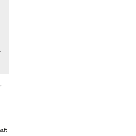
r
aft