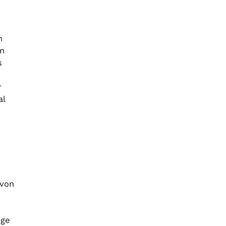
n
on
s
r
al
 von
ige