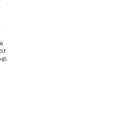
46
lf
gl.