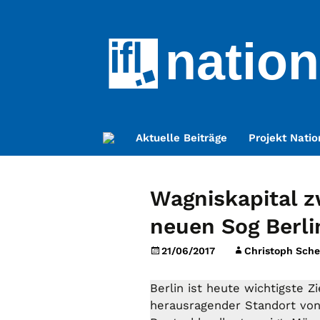
nation
Zum
Aktuelle Beiträge
Projekt Natio
Inhalt
springen
Wagniskapital 
neuen Sog Berli
21/06/2017
Christoph Scheu
Berlin ist heute wichtigste Z
herausragender Standort von 