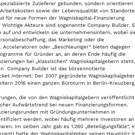
pezialisierte Zulieferer gebunden, sondern orientieren
 Arbeitskosten sowie der Lebensqualität von Standorte
nd für neue Formen der Wagniskapital-Finanzierung
). Wichtige Akteure sind sogenannte Company Builder. S
auf und entwickeln sie unternehmensintern, wobei si
ersonalbeschaffung, das Marketing oder die
. Acceleratoren oder „Beschleuniger“ bieten dagegen
sprogramme für Gründer an, an deren Ende häufig die
ierungen bei „klassischen“ Wagniskapitalgebern steht.
en Company Builder ist das börsennotierte
ket Internet: Der 2007 gegründete Wagniskapitalgeber
itern 2016 einen ganzen Büroturm in Berlin-Kreuzberg
ungen, die von den Wagniskapitalgebern veröffentlicht
licher Aufwärtstrend bei neuen Finanzierungsformen.
nzierungsrunden mit Gründungsunternehmen in
ntifiziert werden, wobei häufig mehrere Investoren an
aren. Im selben Jahr gab es 1.260 „Beteiligungsfälle“, i
ozent) hatte der Wagniskapitalgeber seinen Hauptsitz i