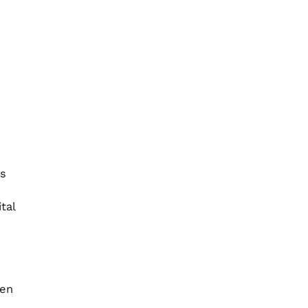
es
tal
den