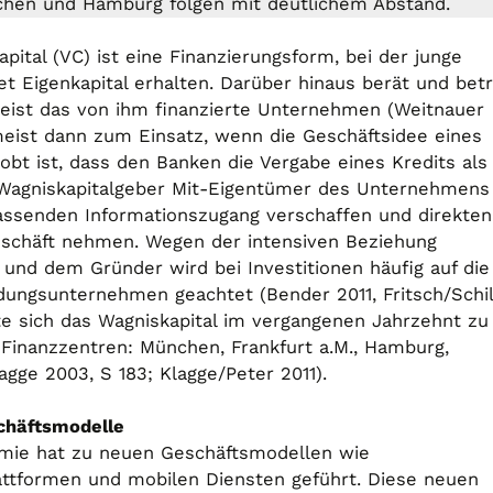
chen und Hamburg folgen mit deutlichem Abstand.
pital (VC) ist eine Finanzierungsform, bei der junge
et Eigenkapital erhalten. Darüber hinaus berät und bet
meist das von ihm finanzierte Unternehmen (Weitnauer
meist dann zum Einsatz, wenn die Geschäftsidee eines
bt ist, dass den Banken die Vergabe eines Kredits als
r Wagniskapitalgeber Mit-Eigentümer des Unternehmens
fassenden Informationszugang verschaffen und direkten
Geschäft nehmen. Wegen der intensiven Beziehung
und dem Gründer wird bei Investitionen häufig auf die
ungsunternehmen geachtet (Bender 2011, Fritsch/Schi
lte sich das Wagniskapital im vergangenen Jahrzehnt zu
f Finanzzentren: München, Frankfurt a.M., Hamburg,
lagge 2003, S 183; Klagge/Peter 2011).
schäftsmodelle
nomie hat zu neuen Geschäftsmodellen wie
lattformen und mobilen Diensten geführt. Diese neuen