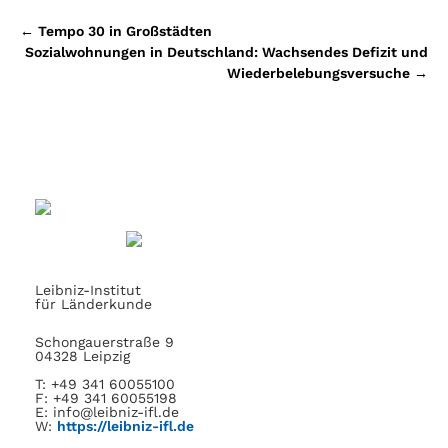
Beitragsnavigation
←
Tempo 30 in Großstädten
Sozialwohnungen in Deutschland: Wachsendes Defizit und
Wiederbelebungsversuche
→
Leibniz-Institut
für Länderkunde
Schongauerstraße 9
04328 Leipzig
T: +49 341 60055100
F: +49 341 60055198
E: info@leibniz-ifl.de
W:
https://leibniz-ifl.de