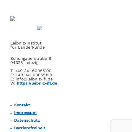
Leibniz-Institut
für Länderkunde
Schongauerstraße 9
04328 Leipzig
T: +49 341 60055100
F: +49 341 60055198
E: info@leibniz-ifl.de
W:
https://leibniz-ifl.de
Kontakt
Impressum
Datenschutz
Barrierefreiheit