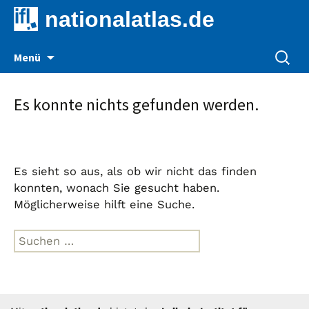
nationalatlas.de
Zum
Suche
Menü
Inhalt
nach:
springen
Es konnte nichts gefunden werden.
Es sieht so aus, als ob wir nicht das finden
konnten, wonach Sie gesucht haben.
Möglicherweise hilft eine Suche.
Suche
nach: